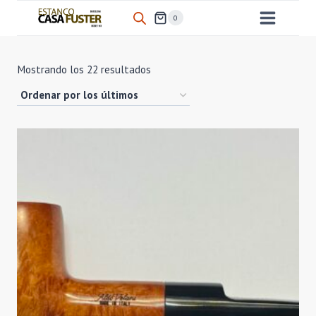
Saltar
0
al
contenido
Ordenado
Mostrando los 22 resultados
por
los
últimos