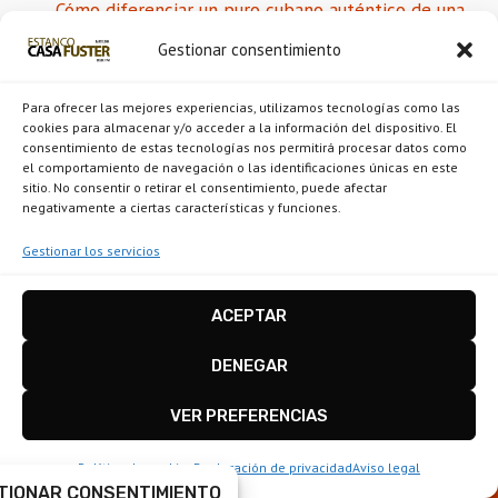
Cómo diferenciar un puro cubano auténtico de una
imitación
Gestionar consentimiento
Para ofrecer las mejores experiencias, utilizamos tecnologías como las
cookies para almacenar y/o acceder a la información del dispositivo. El
consentimiento de estas tecnologías nos permitirá procesar datos como
el comportamiento de navegación o las identificaciones únicas en este
sitio. No consentir o retirar el consentimiento, puede afectar
negativamente a ciertas características y funciones.
Gestionar los servicios
ACEPTAR
DENEGAR
Rambla de Catalunya, 29, Eixample, 08007 Barcelona
VER PREFERENCIAS
Política de cookies
Declaración de privacidad
Aviso legal
POLÍTICAS DE LA WEB
TIONAR CONSENTIMIENTO