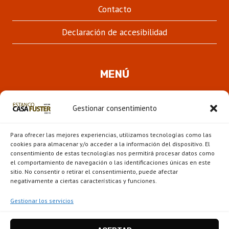
Contacto
Declaración de accesibilidad
MENÚ
Quienes somos
Gestionar consentimiento
ALTER
Pipas
MENÚ
Para ofrecer las mejores experiencias, utilizamos tecnologías como las
HIJO
Novedades
cookies para almacenar y/o acceder a la información del dispositivo. El
consentimiento de estas tecnologías nos permitirá procesar datos como
el comportamiento de navegación o las identificaciones únicas en este
ALTER
Escaparate
sitio. No consentir o retirar el consentimiento, puede afectar
MENÚ
negativamente a ciertas características y funciones.
HIJO
Gestionar los servicios