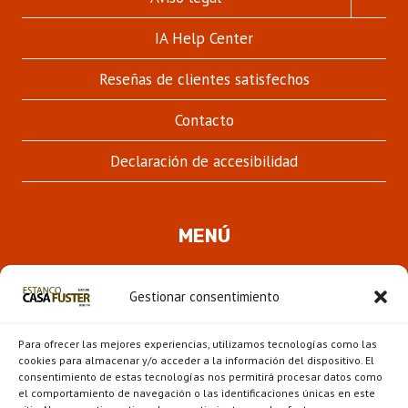
MENÚ
HIJO
IA Help Center
Reseñas de clientes satisfechos
Contacto
Declaración de accesibilidad
MENÚ
Quienes somos
Gestionar consentimiento
ALTER
Pipas
MENÚ
Para ofrecer las mejores experiencias, utilizamos tecnologías como las
HIJO
Novedades
cookies para almacenar y/o acceder a la información del dispositivo. El
consentimiento de estas tecnologías nos permitirá procesar datos como
el comportamiento de navegación o las identificaciones únicas en este
ALTER
Escaparate