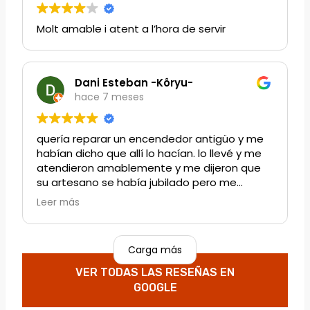
Molt amable i atent a l’hora de servir
Dani Esteban -Kôryu-
hace 7 meses
quería reparar un encendedor antigüo y me
habían dicho que allí lo hacían. lo llevé y me
atendieron amablemente y me dijeron que
su artesano se había jubilado pero me
recomendaron otro establecimiento de
Leer más
Barcelona que seguramente lo haría. Y sí.
Perfecto. ya lo estan reparando. buen
servicio y amabilidad
Carga más
VER TODAS LAS RESEÑAS EN
GOOGLE