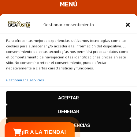
MENÚ
Quienes somos
Gestionar consentimiento
ALTER
Pipas
MENÚ
Para ofrecer las mejores experiencias, utilizamos tecnologías como las
HIJO
Novedades
cookies para almacenar y/o acceder a la información del dispositivo. El
consentimiento de estas tecnologías nos permitirá procesar datos como
el comportamiento de navegación o las identificaciones únicas en este
ALTER
Escaparate
sitio. No consentir o retirar el consentimiento, puede afectar
MENÚ
negativamente a ciertas características y funciones.
HIJO
Gestionar los servicios
ACEPTAR
Estanco Casa Fuster - Barcelona © 2026
Disseny i configuració
igualada.online
-
DENEGAR
conten.blog
VER PREFERENCIAS
¡IR A LA TIENDA!