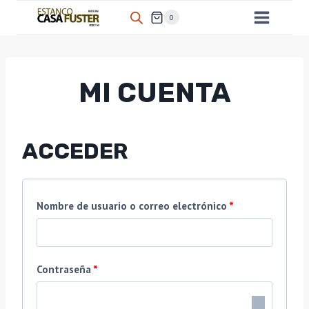
Saltar
0
al
contenido
MI CUENTA
ACCEDER
O
Nombre de usuario o correo electrónico
*
b
l
O
Contraseña
*
i
b
g