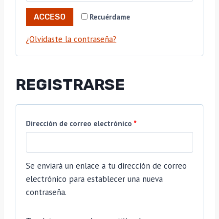
l
a
Recuérdame
ACCESO
i
t
¿Olvidaste la contraseña?
g
o
a
r
t
REGISTRARSE
i
o
o
r
O
Dirección de correo electrónico
*
i
b
o
l
Se enviará un enlace a tu dirección de correo
i
electrónico para establecer una nueva
contraseña.
g
a