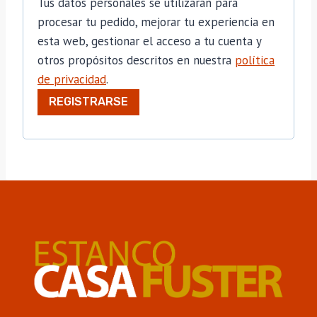
Tus datos personales se utilizarán para
t
procesar tu pedido, mejorar tu experiencia en
o
esta web, gestionar el acceso a tu cuenta y
otros propósitos descritos en nuestra
política
r
de privacidad
.
i
REGISTRARSE
o