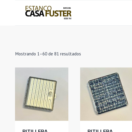
Saltar
al
contenido
Ordenado
Mostrando 1–60 de 81 resultados
por
los
últimos
PITILLERA
PITILLERA