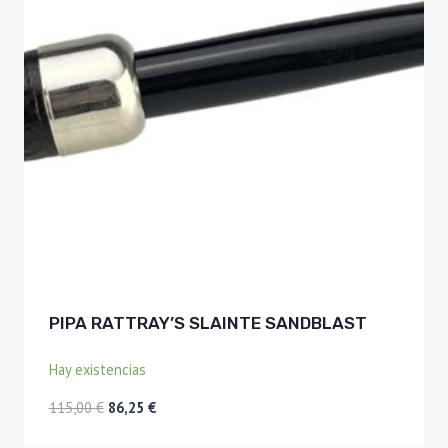
PIPA RATTRAY’S SLAINTE SANDBLAST
Hay existencias
El
El
115,00
€
86,25
€
precio
precio