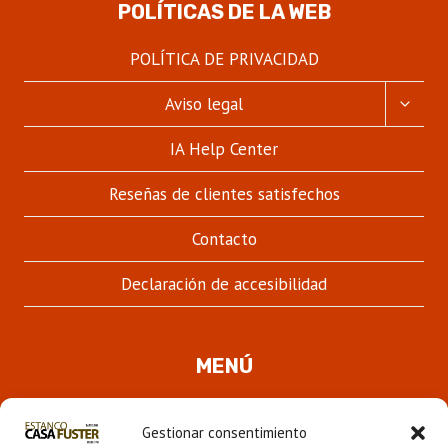
POLÍTICAS DE LA WEB
POLÍTICA DE PRIVACIDAD
ALTER
Aviso legal
MENÚ
HIJO
IA Help Center
Reseñas de clientes satisfechos
Contacto
Declaración de accesibilidad
MENÚ
Quienes somos
Gestionar consentimiento