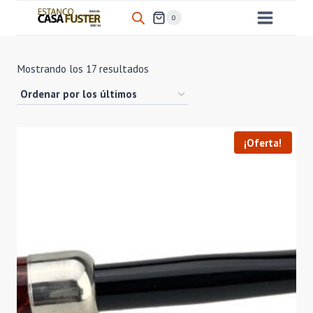
Saltar
0
al
contenido
Ordenado
Mostrando los 17 resultados
por
los
últimos
¡Oferta!