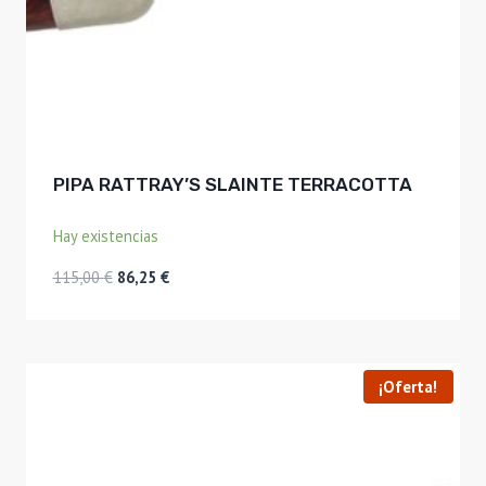
PIPA RATTRAY’S SLAINTE TERRACOTTA
Hay existencias
El
El
115,00
€
86,25
€
precio
precio
original
actual
era:
es:
115,00 €.
86,25 €.
¡Oferta!