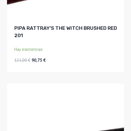
PIPA RATTRAY’S THE WITCH BRUSHED RED
201
Hay existencias
El
El
121,00
€
90,75
€
precio
precio
original
actual
era:
es:
121,00 €.
90,75 €.