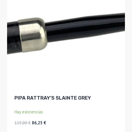
PIPA RATTRAY’S SLAINTE GREY
Hay existencias
El
El
115,00
€
86,25
€
precio
precio