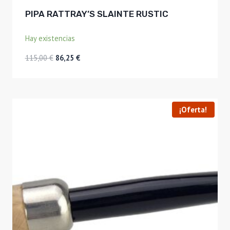
PIPA RATTRAY’S SLAINTE RUSTIC
Hay existencias
El
El
115,00
€
86,25
€
precio
precio
original
actual
era:
es:
115,00 €.
86,25 €.
¡Oferta!