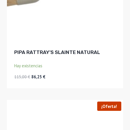
PIPA RATTRAY’S SLAINTE NATURAL
Hay existencias
El
El
115,00
€
86,25
€
precio
precio
original
actual
era:
es:
115,00 €.
86,25 €.
¡Oferta!