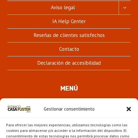
ALTER
Aviso legal
MENÚ
HIJO
IA Help Center
Reseñas de clientes satisfechos
Contacto
Declaración de accesibilidad
MENÚ
Quienes somos
Gestionar consentimiento
ALTER
Pipas
MENÚ
Para ofrecer las mejores experiencias, utilizamos tecnologías como las
HIJO
Novedades
cookies para almacenar y/o acceder a la información del dispositivo. El
consentimiento de estas tecnologías nos permitirá procesar datos como