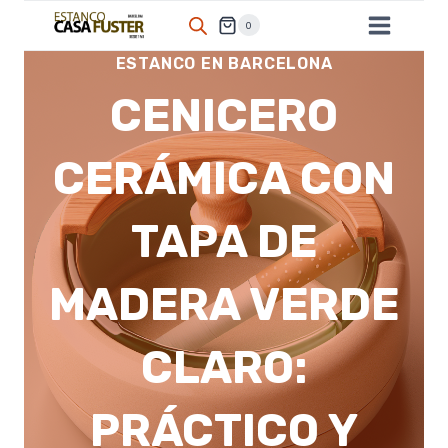
Saltar
0
al
ESTANCO EN BARCELONA
contenido
CENICERO
CERÁMICA CON
TAPA DE
MADERA VERDE
CLARO:
PRÁCTICO Y