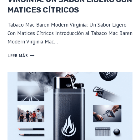
MATICES CÍTRICOS
Tabaco Mac Baren Modern Virginia: Un Sabor Ligero
Con Matices Cítricos Introducción al Tabaco Mac Baren
Modern Virginia Mac…
TABACO
LEER MÁS
MAC
BAREN
MODERN
VIRGINIA:
UN
SABOR
LIGERO
CON
MATICES
CÍTRICOS