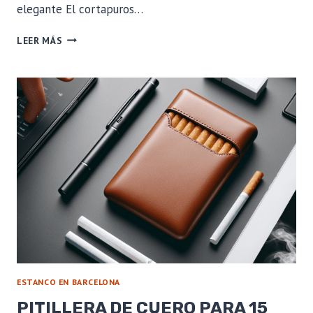
elegante El cortapuros…
CORTAPUROS
LEER MÁS
PORSCHE
SLIM
CUTTER:
COMPACTO,
PRECISO
Y
CON
UN
TOQUE
DE
SOFISTICACIÓN
ESTANCO EN BARCELONA
PITILLERA DE CUERO PARA 15