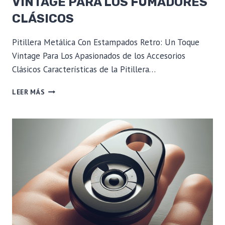
VINTAGE PARA LOS FUMADORES
CLÁSICOS
Pitillera Metálica Con Estampados Retro: Un Toque
Vintage Para Los Apasionados de los Accesorios
Clásicos Características de la Pitillera…
PITILLERA
LEER MÁS
METÁLICA
CON
ESTAMPADOS
RETRO:
UN
TOQUE
VINTAGE
PARA
LOS
FUMADORES
CLÁSICOS