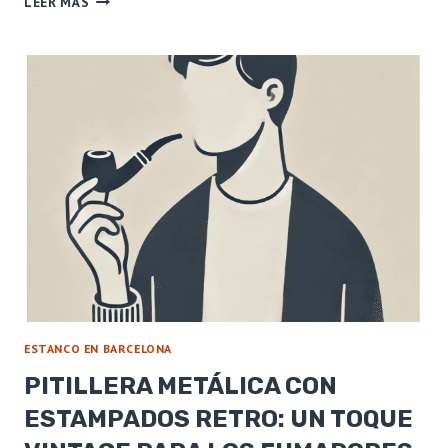
LEER MÁS
DUPONT
GOLD
DUST:
BRILLO
Y
SOFISTICACIÓN
EN
UN
ENCENDIDO
DE
ALTA
GAMA
ESTANCO EN BARCELONA
PITILLERA METÁLICA CON
ESTAMPADOS RETRO: UN TOQUE