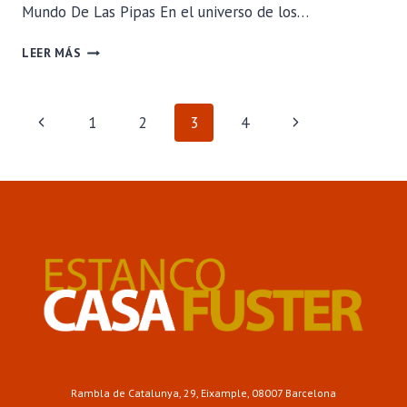
Mundo De Las Pipas En el universo de los…
PIPA
LEER MÁS
VAUEN
BASIC:
UN
NAVEGACIÓN
Página
Siguiente
1
2
3
4
MODELO
IDEAL
anterior
página
DE
PARA
INICIARSE
EN
PÁGINA
EL
MUNDO
DE
LAS
PIPAS
Rambla de Catalunya, 29, Eixample, 08007 Barcelona