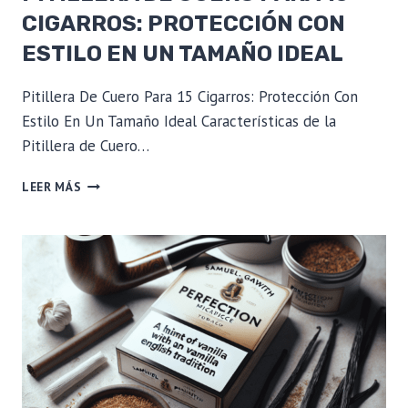
CIGARROS: PROTECCIÓN CON
ESTILO EN UN TAMAÑO IDEAL
Pitillera De Cuero Para 15 Cigarros: Protección Con
Estilo En Un Tamaño Ideal Características de la
Pitillera de Cuero…
PITILLERA
LEER MÁS
DE
CUERO
PARA
15
CIGARROS:
PROTECCIÓN
CON
ESTILO
EN
UN
TAMAÑO