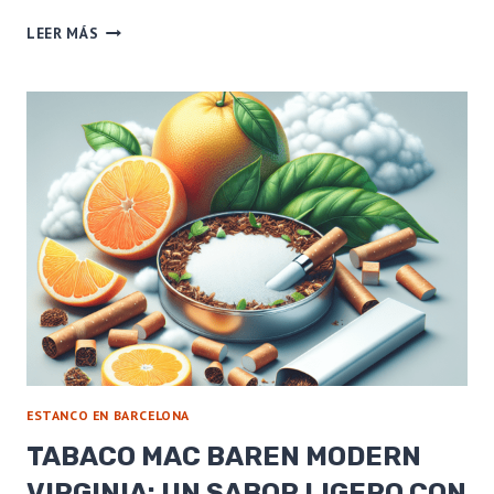
PIPA
LEER MÁS
PETERSON
ARAN
68:
TRADICIÓN
Y
CALIDAD
EN
UN
MODELO
EXCLUSIVO
ESTANCO EN BARCELONA
TABACO MAC BAREN MODERN
VIRGINIA: UN SABOR LIGERO CON