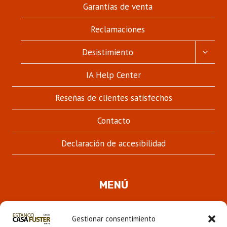
Garantías de venta
Reclamaciones
ALTER
Desistimiento
MENÚ
HIJO
IA Help Center
Reseñas de clientes satisfechos
Contacto
Declaración de accesibilidad
MENÚ
Quienes somos
Gestionar consentimiento