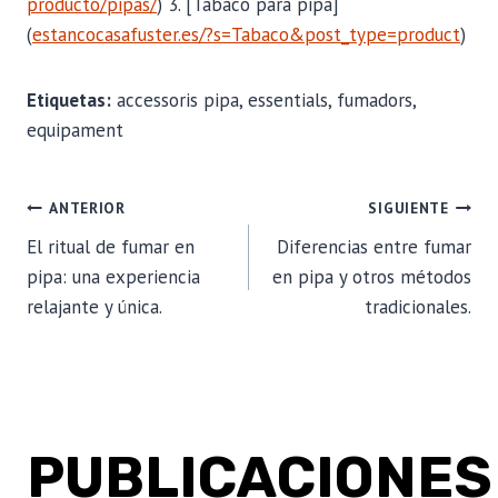
producto/pipas/
) 3. [Tabaco para pipa]
(
estancocasafuster.es/?s=Tabaco&post_type=product
)
Etiquetas:
accessoris pipa, essentials, fumadors,
equipament
NAVEGACIÓN
ANTERIOR
SIGUIENTE
El ritual de fumar en
Diferencias entre fumar
DE
pipa: una experiencia
en pipa y otros métodos
relajante y única.
tradicionales.
ENTRADAS
PUBLICACIONES