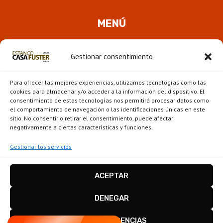
MENÚ
Quienes somos
Gestionar consentimiento
ALTER
Pipas
MENÚ
Para ofrecer las mejores experiencias, utilizamos tecnologías como las
HIJO
Novedades
cookies para almacenar y/o acceder a la información del dispositivo. El
consentimiento de estas tecnologías nos permitirá procesar datos como
el comportamiento de navegación o las identificaciones únicas en este
ALTER
Escaparate
sitio. No consentir o retirar el consentimiento, puede afectar
MENÚ
negativamente a ciertas características y funciones.
HIJO
Gestionar los servicios
ACEPTAR
Estanco Casa Fuster - Barcelona © 2026
Disseny i configuració
igualada.online
-
DENEGAR
conten.blog
VER PREFERENCIAS