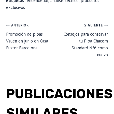
Etiquetas:
encendedor, análisis técnico, productos
exclusivos
NAVEGACIÓN
ANTERIOR
SIGUIENTE
Promoción de pipas
Consejos para conservar
DE
Vauen en junio en Casa
tu Pipa Chacom
Fuster Barcelona
Standard Nº6 como
ENTRADAS
nuevo
PUBLICACIONES
SIMILARES