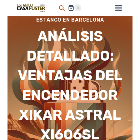
Saltar
0
al
ESTANCO EN BARCELONA
contenido
ANÁLISIS
DETALLADO:
VENTAJAS DEL
ENCENDEDOR
XIKAR ASTRAL
XI606SL