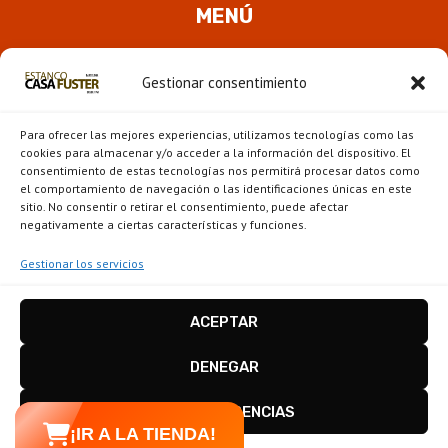
MENÚ
Quienes somos
Gestionar consentimiento
ALTER
Pipas
MENÚ
Para ofrecer las mejores experiencias, utilizamos tecnologías como las
HIJO
Novedades
cookies para almacenar y/o acceder a la información del dispositivo. El
consentimiento de estas tecnologías nos permitirá procesar datos como
el comportamiento de navegación o las identificaciones únicas en este
ALTER
Escaparate
sitio. No consentir o retirar el consentimiento, puede afectar
MENÚ
negativamente a ciertas características y funciones.
HIJO
Gestionar los servicios
ACEPTAR
Estanco Casa Fuster - Barcelona © 2026
Disseny i configuració
igualada.online
-
DENEGAR
conten.blog
VER PREFERENCIAS
¡IR A LA TIENDA!