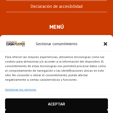
Declaración de accesibilidad
MENÚ
Quienes somos
Gestionar consentimiento
ALTER
Pipas
MENÚ
Para ofrecer las mejores experiencias, utilizamos tecnologías como las
HIJO
Novedades
cookies para almacenar y/o acceder a la información del dispositivo. El
consentimiento de estas tecnologías nos permitirá procesar datos como
el comportamiento de navegación o las identificaciones únicas en este
ALTER
Escaparate
sitio. No consentir o retirar el consentimiento, puede afectar
MENÚ
negativamente a ciertas características y funciones.
HIJO
Gestionar los servicios
ACEPTAR
Estanco Casa Fuster - Barcelona © 2026