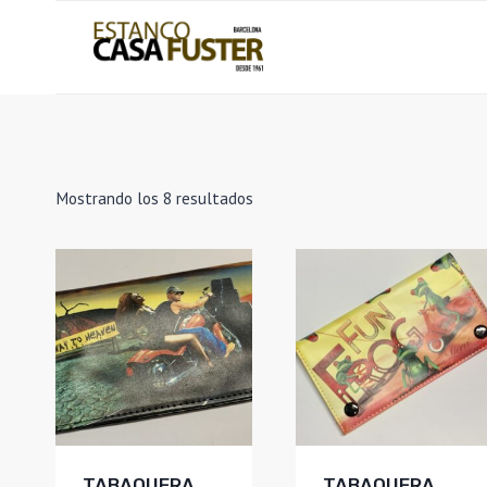
Saltar
al
contenido
Ordenado
Mostrando los 8 resultados
por
los
últimos
TABAQUERA
TABAQUERA