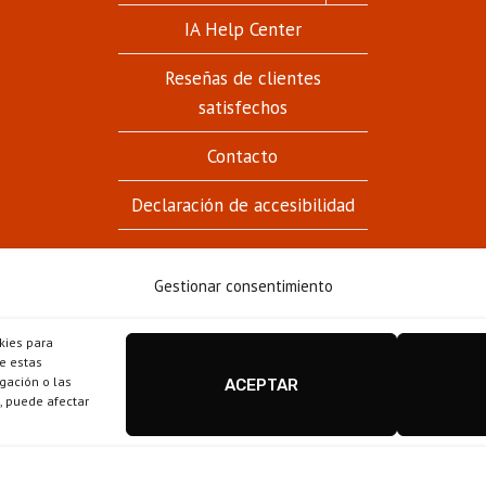
HIJO
IA Help Center
Reseñas de clientes
satisfechos
Contacto
Declaración de accesibilidad
Gestionar consentimiento
kies para
Estanco Casa Fuster - Barcelona © 2026
e estas
gación o las
ACEPTAR
Disseny i configuració
igualada.online
-
o, puede afectar
conten.blog