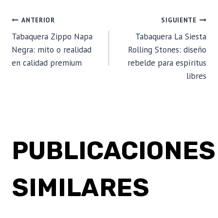
la
entrada:
NAVEGACIÓN
ANTERIOR
SIGUIENTE
Tabaquera Zippo Napa
Tabaquera La Siesta
DE
Negra: mito o realidad
Rolling Stones: diseño
en calidad premium
rebelde para espíritus
ENTRADAS
libres
PUBLICACIONES
SIMILARES