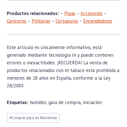
Productos relacionados:
–
Pipas
–
Accesorios
–
Ceniceros
–
Pitilleras
–
Cortapuros
–
Encendedores
Este artículo es únicamente informativo, está
generado mediante tecnología IA y puede contener
errores o inexactitudes. ¡RECUERDA! La venta de
productos relacionados con el tabaco está prohibida a
menores de 18 años en España, conforme a la Ley
28/2005.
Etiquetas:
humidor, guía de compra, iniciación
Etiquetas
#
Comprar pipa en Barcelona
de