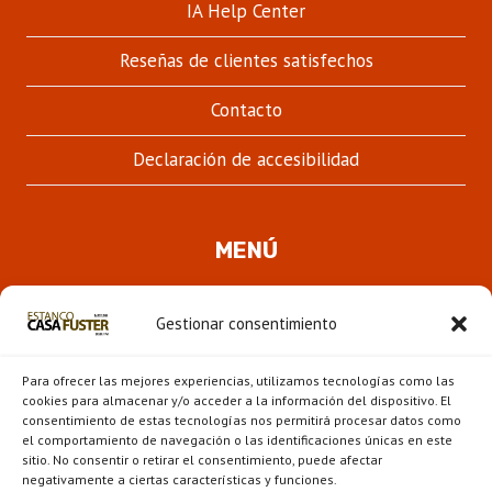
IA Help Center
Reseñas de clientes satisfechos
Contacto
Declaración de accesibilidad
MENÚ
Quienes somos
Gestionar consentimiento
ALTER
Pipas
MENÚ
Para ofrecer las mejores experiencias, utilizamos tecnologías como las
HIJO
Novedades
cookies para almacenar y/o acceder a la información del dispositivo. El
consentimiento de estas tecnologías nos permitirá procesar datos como
el comportamiento de navegación o las identificaciones únicas en este
ALTER
Escaparate
sitio. No consentir o retirar el consentimiento, puede afectar
MENÚ
negativamente a ciertas características y funciones.
HIJO