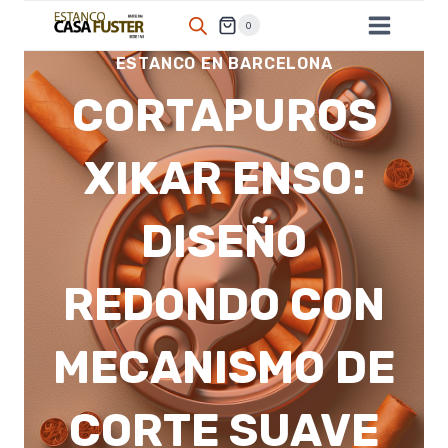
Saltar
0
al
ESTANCO EN BARCELONA
contenido
CORTAPUROS
XIKAR ENSO:
DISEÑO
REDONDO CON
MECANISMO DE
CORTE SUAVE