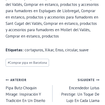
del Vallès, Comprar en estanco, productos y accesorios
para fumadores en Esplugues de Llobregat, Comprar
en estanco, productos y accesorios para fumadores en
Sant Cugat del Vallès, Comprar en estanco, productos
y accesorios para fumadores en Mollet del Vallès,
Comprar en estanco, productos
Etiquetas:
cortapuros, Xikar, Enso, circular, suave
Etiquetas
#
Comprar pipa en Barcelona
de
la
entrada:
NAVEGACIÓN
ANTERIOR
SIGUIENTE
Pipa Butz-Choquin
Encendedor Lotus
DE
Mirage: Inspiración Y
Prestige: Un Toque De
Tradición En Un Diseño
Lujo En Cada Llama
ENTRADAS