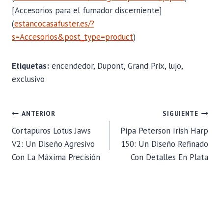
[Accesorios para el fumador discerniente]
(
estancocasafuster.es/?
s=Accesorios&post_type=product
)
Etiquetas:
encendedor, Dupont, Grand Prix, lujo,
exclusivo
NAVEGACIÓN
ANTERIOR
SIGUIENTE
Cortapuros Lotus Jaws
Pipa Peterson Irish Harp
DE
V2: Un Diseño Agresivo
150: Un Diseño Refinado
Con La Máxima Precisión
Con Detalles En Plata
ENTRADAS