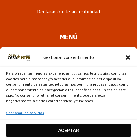
Declaración de accesibilidad
MENÚ
Quienes somos
Gestionar consentimiento
ALTER
Pipas
MENÚ
Para ofrecer las mejores experiencias, utilizamos tecnologías como las
HIJO
Novedades
cookies para almacenar y/o acceder a la información del dispositivo. El
consentimiento de estas tecnologías nos permitirá procesar datos como
el comportamiento de navegación o las identificaciones únicas en este
ALTER
Escaparate
sitio. No consentir o retirar el consentimiento, puede afectar
MENÚ
negativamente a ciertas características y funciones.
HIJO
Gestionar los servicios
ACEPTAR
Estanco Casa Fuster - Barcelona © 2026