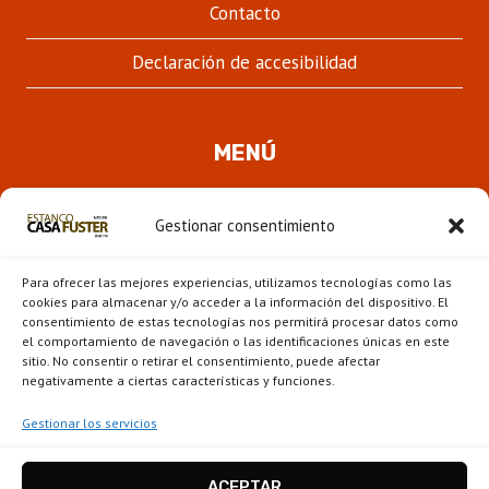
Contacto
Declaración de accesibilidad
MENÚ
Quienes somos
Gestionar consentimiento
ALTER
Pipas
MENÚ
Para ofrecer las mejores experiencias, utilizamos tecnologías como las
HIJO
Novedades
cookies para almacenar y/o acceder a la información del dispositivo. El
consentimiento de estas tecnologías nos permitirá procesar datos como
el comportamiento de navegación o las identificaciones únicas en este
ALTER
Escaparate
sitio. No consentir o retirar el consentimiento, puede afectar
MENÚ
negativamente a ciertas características y funciones.
HIJO
Gestionar los servicios
ACEPTAR