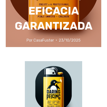
EFICACIA
GARANTIZADA
Por
CasaFuster
23/10/2025