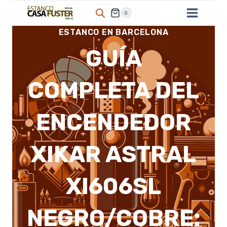
Saltar
0
al
ESTANCO EN BARCELONA
contenido
GUÍA
COMPLETA DEL
ENCENDEDOR
XIKAR ASTRAL
XI606SL
NEGRO/COBRE: