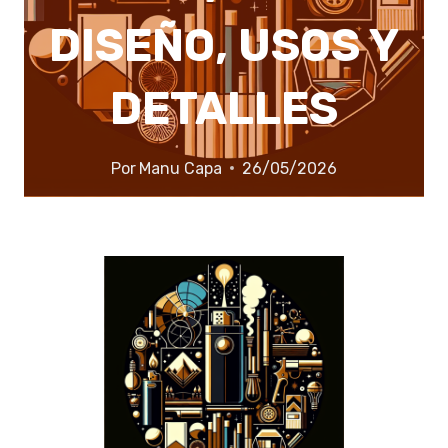
DISEÑO, USOS Y
DETALLES
Por
Manu Capa
26/05/2026