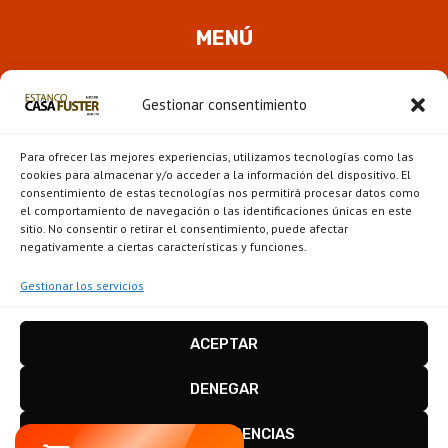
MENÚ
Quienes somos
Gestionar consentimiento
ALTER
Pipas
MENÚ
Para ofrecer las mejores experiencias, utilizamos tecnologías como las
HIJO
Novedades
cookies para almacenar y/o acceder a la información del dispositivo. El
consentimiento de estas tecnologías nos permitirá procesar datos como
el comportamiento de navegación o las identificaciones únicas en este
ALTER
Escaparate
sitio. No consentir o retirar el consentimiento, puede afectar
MENÚ
negativamente a ciertas características y funciones.
HIJO
Gestionar los servicios
ACEPTAR
Estanco Casa Fuster - Barcelona © 2026
Disseny i configuració
igualada.online
-
DENEGAR
conten.blog
VER PREFERENCIAS