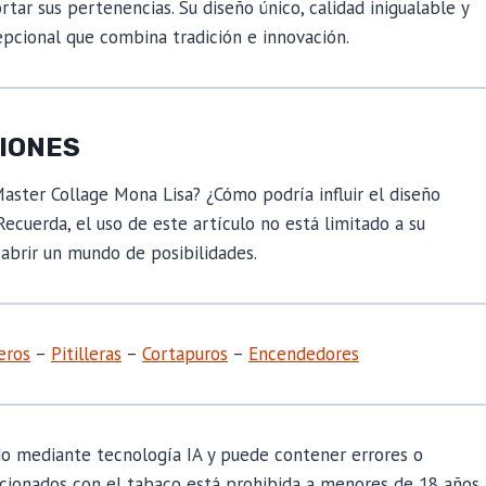
rtar sus pertenencias. Su diseño único, calidad inigualable y
pcional que combina tradición e innovación.
XIONES
Master Collage Mona Lisa? ¿Cómo podría influir el diseño
ecuerda, el uso de este artículo no está limitado a su
 abrir un mundo de posibilidades.
eros
–
Pitilleras
–
Cortapuros
–
Encendedores
do mediante tecnología IA y puede contener errores o
cionados con el tabaco está prohibida a menores de 18 años