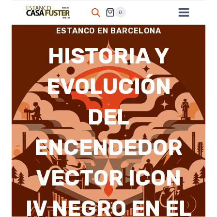
Saltar
0
al
ESTANCO EN BARCELONA
contenido
HISTORIA Y
EVOLUCIÓN
DEL
ENCENDEDOR
VECTOR ICON
IV NEGRO EN EL