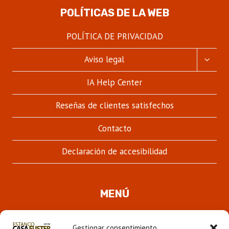
POLÍTICAS DE LA WEB
POLÍTICA DE PRIVACIDAD
ALTER
Aviso legal
MENÚ
HIJO
IA Help Center
Reseñas de clientes satisfechos
Contacto
Declaración de accesibilidad
MENÚ
Quienes somos
Gestionar consentimiento