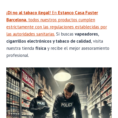
¡Di no al tabaco ilegal!
En
Estanco Casa Fuster
Barcelona
, todos nuestros productos cumplen
estrictamente con las regulaciones establecidas por
las autoridades sanitarias.
Si buscas
vapeadores,
cigarrillos electrónicos y tabaco de calidad
, visita
nuestra tienda
física
y recibe el mejor asesoramiento
profesional.