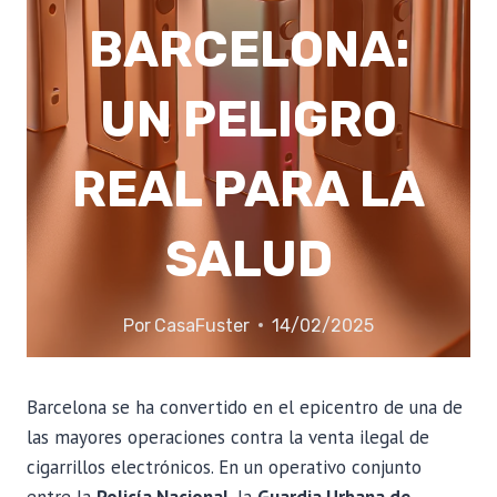
BARCELONA:
UN PELIGRO
REAL PARA LA
SALUD
Por
CasaFuster
14/02/2025
Barcelona se ha convertido en el epicentro de una de
las mayores operaciones contra la venta ilegal de
cigarrillos electrónicos. En un operativo conjunto
entre la
Policía Nacional
, la
Guardia Urbana de