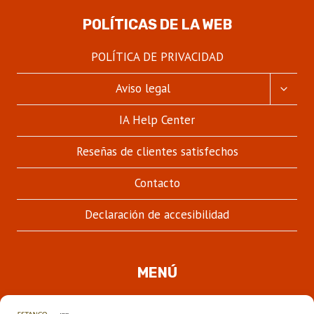
POLÍTICAS DE LA WEB
POLÍTICA DE PRIVACIDAD
ALTER
Aviso legal
MENÚ
HIJO
IA Help Center
Reseñas de clientes satisfechos
Contacto
Declaración de accesibilidad
MENÚ
Quienes somos