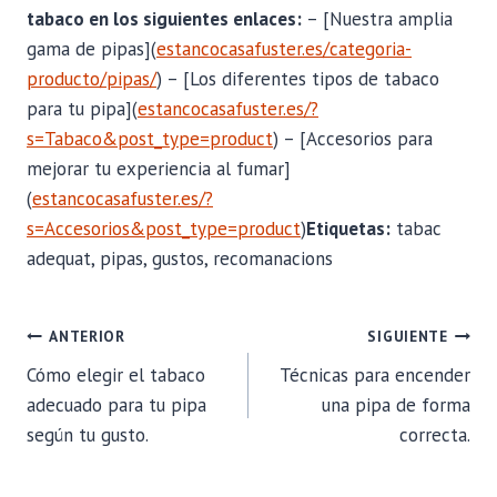
tabaco en los siguientes enlaces:
– [Nuestra amplia
gama de pipas](
estancocasafuster.es/categoria-
producto/pipas/
) – [Los diferentes tipos de tabaco
para tu pipa](
estancocasafuster.es/?
s=Tabaco&post_type=product
) – [Accesorios para
mejorar tu experiencia al fumar]
(
estancocasafuster.es/?
s=Accesorios&post_type=product
)
Etiquetas:
tabac
adequat, pipas, gustos, recomanacions
NAVEGACIÓN
ANTERIOR
SIGUIENTE
Cómo elegir el tabaco
Técnicas para encender
DE
adecuado para tu pipa
una pipa de forma
según tu gusto.
correcta.
ENTRADAS