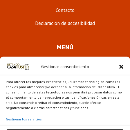
Contacto
Declaración de accesibilidad
MENÚ
Quienes somos
Gestionar consentimiento
ALTER
Pipas
MENÚ
Para ofrecer las mejores experiencias, utilizamos tecnologías como las
HIJO
Novedades
cookies para almacenar y/o acceder a la información del dispositivo. El
consentimiento de estas tecnologías nos permitirá procesar datos como
el comportamiento de navegación o las identificaciones únicas en este
ALTER
Escaparate
sitio. No consentir o retirar el consentimiento, puede afectar
MENÚ
negativamente a ciertas características y funciones.
HIJO
Gestionar los servicios