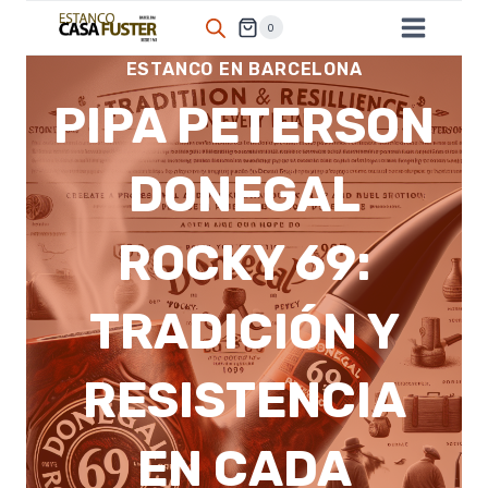
Saltar
0
al
ESTANCO EN BARCELONA
contenido
PIPA PETERSON
DONEGAL
ROCKY 69:
TRADICIÓN Y
RESISTENCIA
EN CADA