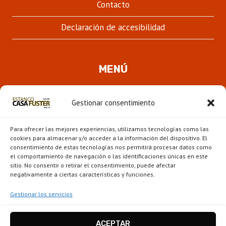
Contacto
Declaración de accesibilidad
MENÚ
Quienes somos
Gestionar consentimiento
ALTER
Pipas
MENÚ
Para ofrecer las mejores experiencias, utilizamos tecnologías como las
HIJO
Novedades
cookies para almacenar y/o acceder a la información del dispositivo. El
consentimiento de estas tecnologías nos permitirá procesar datos como
el comportamiento de navegación o las identificaciones únicas en este
ALTER
Escaparate
sitio. No consentir o retirar el consentimiento, puede afectar
MENÚ
negativamente a ciertas características y funciones.
HIJO
Gestionar los servicios
ACEPTAR