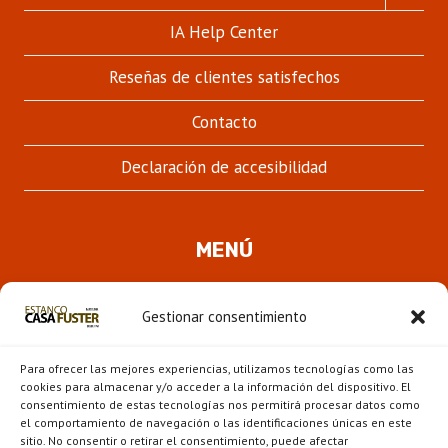
MENÚ
HIJO
IA Help Center
Reseñas de clientes satisfechos
Contacto
Declaración de accesibilidad
MENÚ
Quienes somos
Gestionar consentimiento
ALTER
Pipas
MENÚ
Para ofrecer las mejores experiencias, utilizamos tecnologías como las
HIJO
Novedades
cookies para almacenar y/o acceder a la información del dispositivo. El
consentimiento de estas tecnologías nos permitirá procesar datos como
el comportamiento de navegación o las identificaciones únicas en este
ALTER
Escaparate
sitio. No consentir o retirar el consentimiento, puede afectar
MENÚ