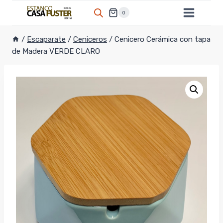
Saltar
0
al
contenido
/
Escaparate
/
Ceniceros
/
Cenicero Cerámica con tapa
de Madera VERDE CLARO