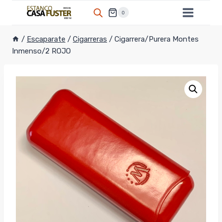
Saltar
0
al
contenido
/
Escaparate
/
Cigarreras
/
Cigarrera/Purera Montes
Inmenso/2 ROJO