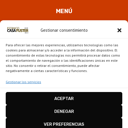
MENÚ
Quienes somos
Gestionar consentimiento
ALTER
Pipas
MENÚ
Para ofrecer las mejores experiencias, utilizamos tecnologías como las
HIJO
Novedades
cookies para almacenar y/o acceder a la información del dispositivo. El
consentimiento de estas tecnologías nos permitirá procesar datos como
el comportamiento de navegación o las identificaciones únicas en este
ALTER
Escaparate
sitio. No consentir o retirar el consentimiento, puede afectar
MENÚ
negativamente a ciertas características y funciones.
HIJO
Gestionar los servicios
ACEPTAR
Estanco Casa Fuster - Barcelona © 2026
Disseny i configuració
igualada.online
-
DENEGAR
conten.blog
VER PREFERENCIAS