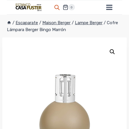
Saltar
0
al
contenido
/
Escaparate
/
Maison Berger
/
Lampe Berger
/
Cofre
Lámpara Berger Bingo Marrón