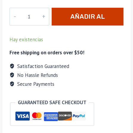
Cofre
AÑADIR AL
Lámpara
Berger
CARRITO
Bingo
Hay existencias
Marrón
cantidad
Free shipping on orders over $50!
Satisfaction Guaranteed
No Hassle Refunds
Secure Payments
GUARANTEED SAFE CHECKOUT