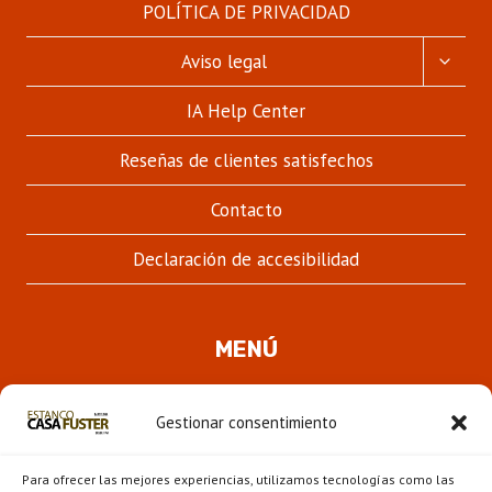
POLÍTICA DE PRIVACIDAD
ALTER
Aviso legal
MENÚ
HIJO
IA Help Center
Reseñas de clientes satisfechos
Contacto
Declaración de accesibilidad
MENÚ
Quienes somos
Gestionar consentimiento
ALTER
Pipas
MENÚ
Para ofrecer las mejores experiencias, utilizamos tecnologías como las
HIJO