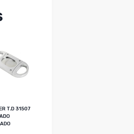
S
R T.D 31507
ADO
NADO