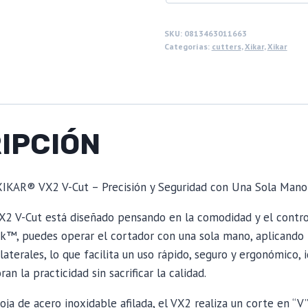
SKU:
0813463011663
Categorías:
cutters
,
Xikar
,
Xikar
IPCIÓN
XIKAR® VX2 V-Cut – Precisión y Seguridad con Una Sola Mano
2 V-Cut está diseñado pensando en la comodidad y el control.
k™, puedes operar el cortador con una sola mano, aplicando 
terales, lo que facilita un uso rápido, seguro y ergonómico, 
n la practicidad sin sacrificar la calidad.
ja de acero inoxidable afilada, el VX2 realiza un corte en “V”