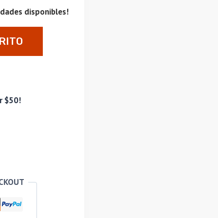
idades disponibles!
RITO
r $50!
ECKOUT