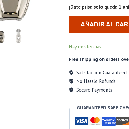
¡Date prisa solo queda 1 un
Cutter
AÑADIR AL CAR
Xikar
VX2
Gunmetal
Hay existencias
cantidad
Free shipping on orders ove
Satisfaction Guaranteed
No Hassle Refunds
Secure Payments
GUARANTEED SAFE CH