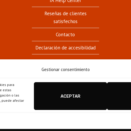
IA Help Center
Reseñas de clientes
satisfechos
Contacto
Declaración de accesibilidad
Gestionar consentimiento
kies para
Estanco Casa Fuster - Barcelona © 2026
e estas
gación o las
ACEPTAR
Disseny i configuració
igualada.online
-
o, puede afectar
conten.blog