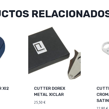
CTOS RELACIONADO
 XI2
CUTTER DOREX
CUTTE
METAL XICLAR
CROM
SATI
25,50
€
22,80
€