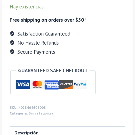
CARRITO
cantidad
Hay existencias
Free shipping on orders over $50!
Satisfaction Guaranteed
No Hassle Refunds
Secure Payments
GUARANTEED SAFE CHECKOUT
SKU:
4028464606008
Categoría:
Sin categorizar
Descripción