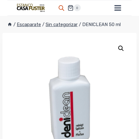
Saltar
0
al
contenido
/
Escaparate
/
Sin categorizar
/
DENICLEAN 50 ml