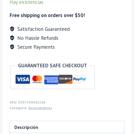
Hay existencias
Black
cantidad
Free shipping on orders over $50!
Satisfaction Guaranteed
No Hassle Refunds
Secure Payments
GUARANTEED SAFE CHECKOUT
SKU:
5037258042266
Categoría:
Encendedores
Descripción