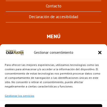
Contacto
Declaración de accesibilidad
MENÚ
Quienes somos
Gestionar consentimiento
ALTER
Pipas
MENÚ
Para ofrecer las mejores experiencias, utilizamos tecnologías como las
HIJO
Novedades
cookies para almacenar y/o acceder a la información del dispositivo. El
consentimiento de estas tecnologías nos permitirá procesar datos como
el comportamiento de navegación o las identificaciones únicas en este
ALTER
Escaparate
sitio. No consentir o retirar el consentimiento, puede afectar
MENÚ
negativamente a ciertas características y funciones.
HIJO
Gestionar los servicios