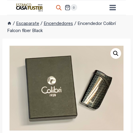
Saltar
0
al
contenido
/
Escaparate
/
Encendedores
/
Encendedor Colibrí
Falcon fiber Black