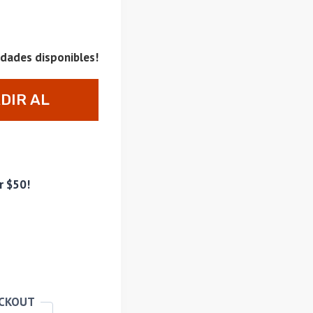
idades disponibles!
DIR AL
RRITO
r $50!
ECKOUT