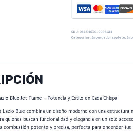
SKU:
0813463019096GM
Categorías:
Encendedor soplete
,
Enc
IPCIÓN
azio Blue Jet Flame – Potencia y Estilo en Cada Chispa
ó Lazio Blue combina un diseño moderno con una estructura m
ara quienes buscan funcionalidad y elegancia en un solo acceso
na combustión potente y precisa, perfecta para encender tus 