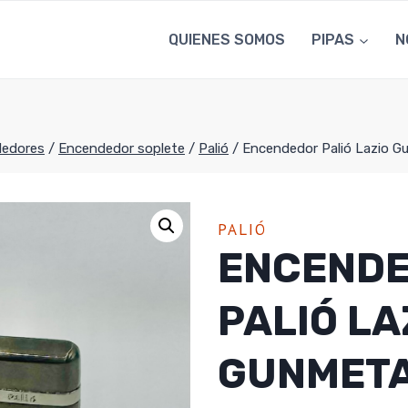
QUIENES SOMOS
PIPAS
N
edores
/
Encendedor soplete
/
Palió
/
Encendedor Palió Lazio G
PALIÓ
ENCEND
PALIÓ LA
GUNMET