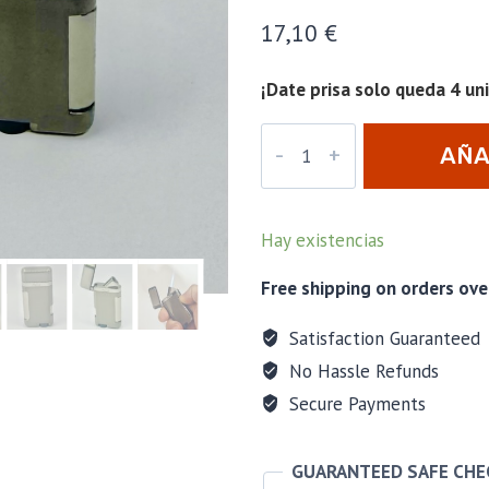
17,10
€
¡Date prisa solo queda 4 un
Encendedor
AÑA
Palió
Lazio
CA
Gunmetal
Hay existencias
cantidad
Free shipping on orders ove
Satisfaction Guaranteed
No Hassle Refunds
Secure Payments
GUARANTEED SAFE CH