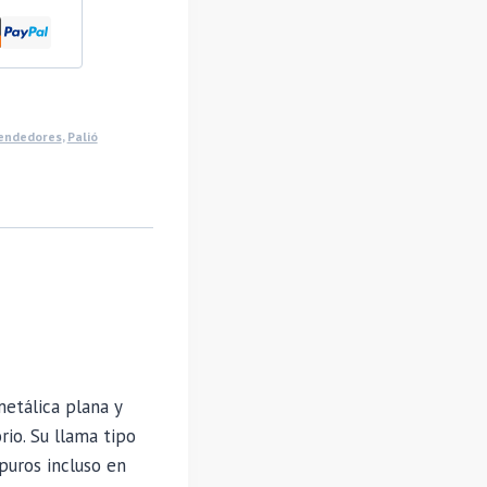
endedores
,
Palió
etálica plana y
rio. Su llama tipo
puros incluso en