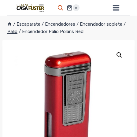
Saltar
0
al
contenido
/
Escaparate
/
Encendedores
/
Encendedor soplete
/
Palió
/
Encendedor Palió Polaris Red