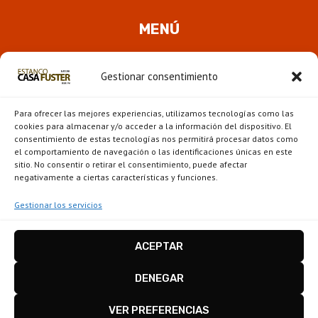
MENÚ
Quienes somos
Gestionar consentimiento
ALTER
Pipas
MENÚ
Para ofrecer las mejores experiencias, utilizamos tecnologías como las
HIJO
Novedades
cookies para almacenar y/o acceder a la información del dispositivo. El
consentimiento de estas tecnologías nos permitirá procesar datos como
el comportamiento de navegación o las identificaciones únicas en este
ALTER
Escaparate
sitio. No consentir o retirar el consentimiento, puede afectar
MENÚ
negativamente a ciertas características y funciones.
HIJO
Gestionar los servicios
ACEPTAR
Estanco Casa Fuster - Barcelona © 2026
Disseny i configuració
igualada.online
-
DENEGAR
conten.blog
VER PREFERENCIAS