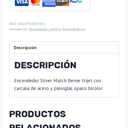
SKU:
36610753070422
Categorías:
Encendedor soplete
,
Encendedores
Descripción
DESCRIPCIÓN
Encendedor Silver Match Berne trijet con
carcasa de acero y plexiglás opaco bicolor.
PRODUCTOS
RELACIONADOS