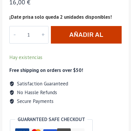
16,00
€
¡Date prisa solo queda 2 unidades disponibles!
Encendedor
AÑADIR AL
Silver
Match
CARRITO
Berne
Hay existencias
VERDE
cantidad
Free shipping on orders over $50!
Satisfaction Guaranteed
No Hassle Refunds
Secure Payments
GUARANTEED SAFE CHECKOUT