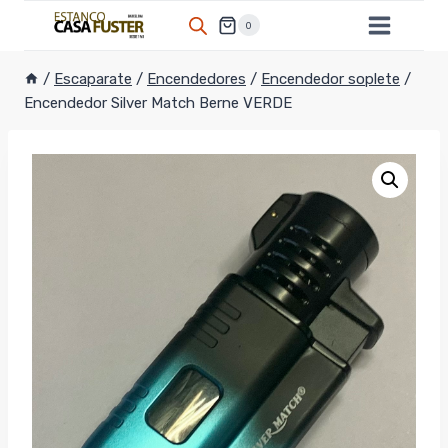
Saltar
0
al
contenido
/
Escaparate
/
Encendedores
/
Encendedor soplete
/
Encendedor Silver Match Berne VERDE