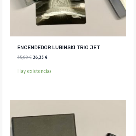
ENCENDEDOR LUBINSKI TRIO JET
El
El
35,00
€
26,25
€
precio
precio
Hay existencias
original
actual
era:
es:
35,00 €.
26,25 €.