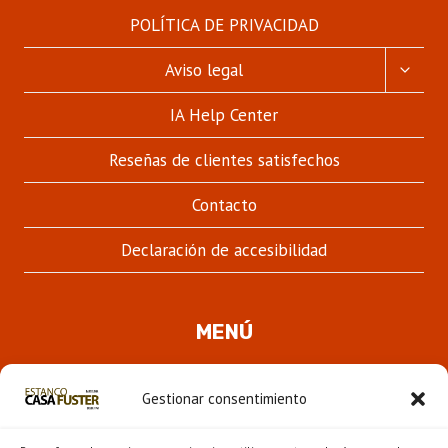
POLÍTICA DE PRIVACIDAD
ALTER
Aviso legal
MENÚ
HIJO
IA Help Center
Reseñas de clientes satisfechos
Contacto
Declaración de accesibilidad
MENÚ
Quienes somos
Gestionar consentimiento
ALTER
Pipas
MENÚ