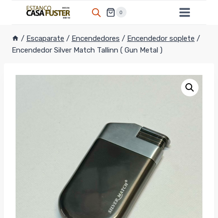
Saltar
0
al
contenido
/
Escaparate
/
Encendedores
/
Encendedor soplete
/
Encendedor Silver Match Tallinn ( Gun Metal )