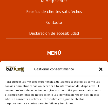
IA Help Center
Reseñas de clientes satisfechos
Contacto
Declaración de accesibilidad
MENÚ
Quienes somos
Gestionar consentimiento
ALTER
Pipas
MENÚ
Para ofrecer las mejores experiencias, utilizamos tecnologías como las
HIJO
Novedades
cookies para almacenar y/o acceder a la información del dispositivo. El
consentimiento de estas tecnologías nos permitirá procesar datos como
el comportamiento de navegación o las identificaciones únicas en este
ALTER
Escaparate
sitio. No consentir o retirar el consentimiento, puede afectar
MENÚ
negativamente a ciertas características y funciones.
HIJO