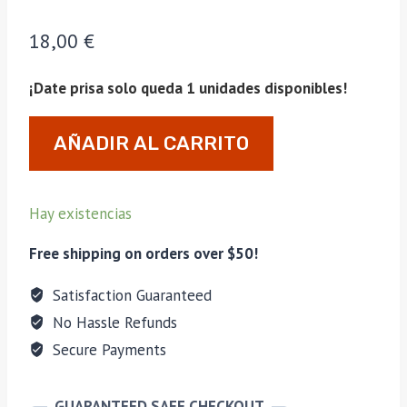
18,00
€
¡Date prisa solo queda 1 unidades disponibles!
Encendedor
AÑADIR AL CARRITO
Silver
Match
Tallinn
Hay existencias
(
Gun
Free shipping on orders over $50!
Metal
Satisfaction Guaranteed
)
No Hassle Refunds
cantidad
Secure Payments
GUARANTEED SAFE CHECKOUT