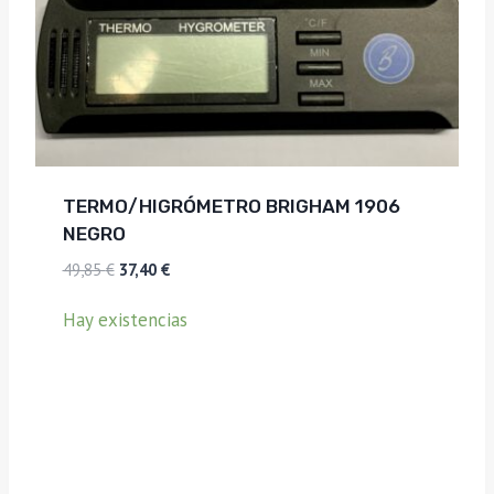
TERMO/HIGRÓMETRO BRIGHAM 1906
NEGRO
El
El
49,85
€
37,40
€
precio
precio
Hay existencias
original
actual
era:
es:
49,85 €.
37,40 €.