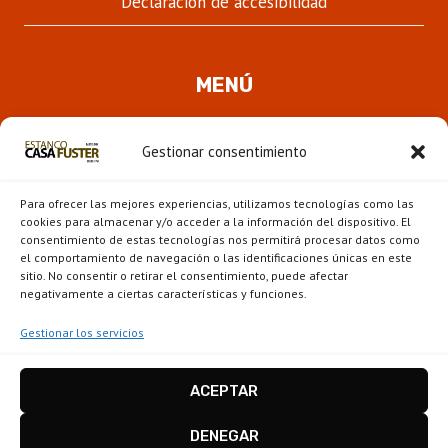
Declaración de accesibilidad
MENÚ
Quienes somos
Gestionar consentimiento
ALTER
Pipas
MENÚ
Para ofrecer las mejores experiencias, utilizamos tecnologías como las
HIJO
Novedades
cookies para almacenar y/o acceder a la información del dispositivo. El
consentimiento de estas tecnologías nos permitirá procesar datos como
el comportamiento de navegación o las identificaciones únicas en este
ALTER
Escaparate
sitio. No consentir o retirar el consentimiento, puede afectar
MENÚ
negativamente a ciertas características y funciones.
HIJO
Gestionar los servicios
ACEPTAR
Estanco Casa Fuster - Barcelona © 2026
Disseny i configuració
igualada.online
-
DENEGAR