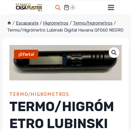
Saltar
0
al
contenido
/
Escaparate
/
Higrometros
/
Termo/higrometros
/
Termo/Higrómetro Lubinski Digital Havana QF060 NEGRO
¡Oferta!
TERMO/HIGROMETROS
TERMO/HIGRÓM
ETRO LUBINSKI