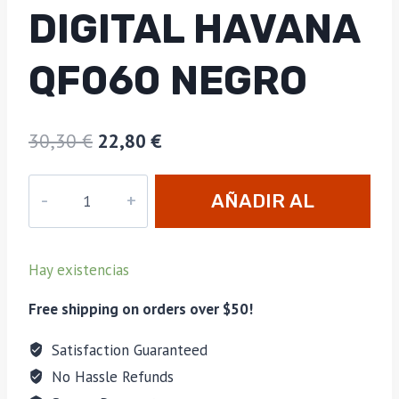
DIGITAL HAVANA
QF060 NEGRO
El
El
30,30
€
22,80
€
precio
precio
Termo/Higrómetro
original
actual
AÑADIR AL
Lubinski
era:
es:
Digital
CARRITO
30,30 €.
22,80 €.
Havana
Hay existencias
QF060
NEGRO
Free shipping on orders over $50!
cantidad
Satisfaction Guaranteed
No Hassle Refunds