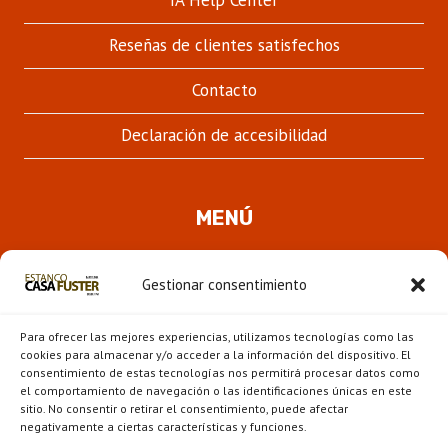
IA Help Center
Reseñas de clientes satisfechos
Contacto
Declaración de accesibilidad
MENÚ
Quienes somos
Gestionar consentimiento
ALTER
Pipas
MENÚ
Para ofrecer las mejores experiencias, utilizamos tecnologías como las
HIJO
Novedades
cookies para almacenar y/o acceder a la información del dispositivo. El
consentimiento de estas tecnologías nos permitirá procesar datos como
el comportamiento de navegación o las identificaciones únicas en este
ALTER
Escaparate
sitio. No consentir o retirar el consentimiento, puede afectar
MENÚ
negativamente a ciertas características y funciones.
HIJO