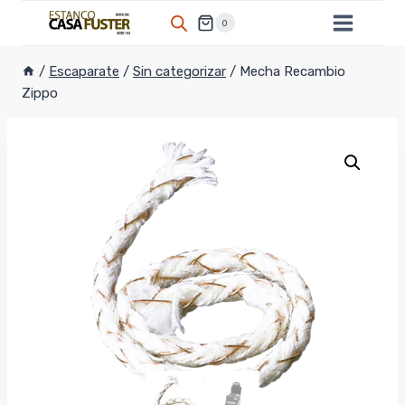
Saltar
0
al
contenido
/
Escaparate
/
Sin categorizar
/
Mecha Recambio
Zippo