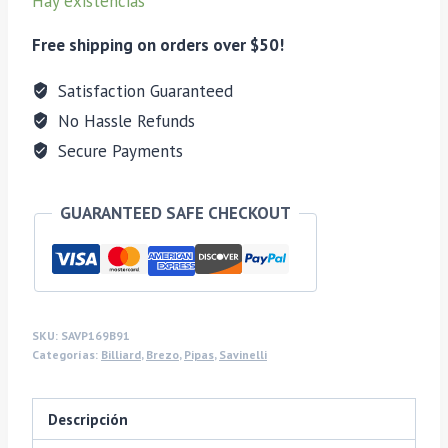
Hay existencias
111
cantidad
Free shipping on orders over $50!
Satisfaction Guaranteed
No Hassle Refunds
Secure Payments
GUARANTEED SAFE CHECKOUT
SKU:
SAVP169B91
Categorías:
Billiard
,
Brezo
,
Pipas
,
Savinelli
Descripción