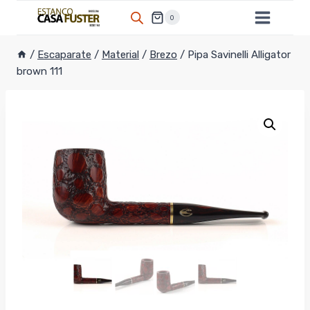
Saltar
0
al
contenido
/
Escaparate
/
Material
/
Brezo
/
Pipa Savinelli Alligator
brown 111