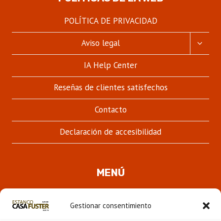
POLÍTICA DE PRIVACIDAD
ALTER
Aviso legal
MENÚ
HIJO
IA Help Center
Reseñas de clientes satisfechos
Contacto
Declaración de accesibilidad
MENÚ
Quienes somos
Gestionar consentimiento
ALTER
Pipas