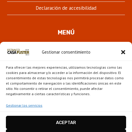
Declaración de accesibilidad
MENÚ
Quienes somos
Gestionar consentimiento
ALTER
Pipas
MENÚ
Para ofrecer las mejores experiencias, utilizamos tecnologías como las
HIJO
Novedades
cookies para almacenar y/o acceder a la información del dispositivo. El
consentimiento de estas tecnologías nos permitirá procesar datos como
el comportamiento de navegación o las identificaciones únicas en este
ALTER
Escaparate
sitio. No consentir o retirar el consentimiento, puede afectar
MENÚ
negativamente a ciertas características y funciones.
HIJO
Gestionar los servicios
ACEPTAR
Estanco Casa Fuster - Barcelona © 2026