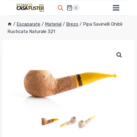
Saltar
0
al
contenido
/
Escaparate
/
Material
/
Brezo
/
Pipa Savinelli Ghibli
Rusticata Naturale 321