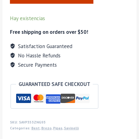
Ghibli
Rusticata
Hay existencias
Naturale
321
Free shipping on orders over $50!
cantidad
Satisfaction Guaranteed
No Hassle Refunds
Secure Payments
GUARANTEED SAFE CHECKOUT
SKU:
SAVP353ZNG93
Categorías:
Bent
,
Brezo
,
Pipas
,
Savinelli