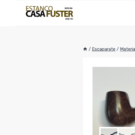
Saltar
al
contenido
/
Escaparate
/
Materia