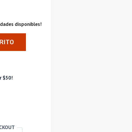
idades disponibles!
RITO
r $50!
ECKOUT