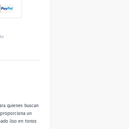
bo
ara quienes buscan
proporciona un
bado liso en tonos