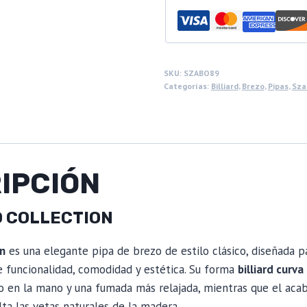
SKU:
SZABO89
Categorías:
Billiard
,
Brezo
,
Pipas
,
Sza
IPCIÓN
O COLLECTION
on
es una elegante pipa de brezo de estilo clásico, diseñada p
 funcionalidad, comodidad y estética. Su forma
billiard curva
io en la mano y una fumada más relajada, mientras que el aca
ta las vetas naturales de la madera.