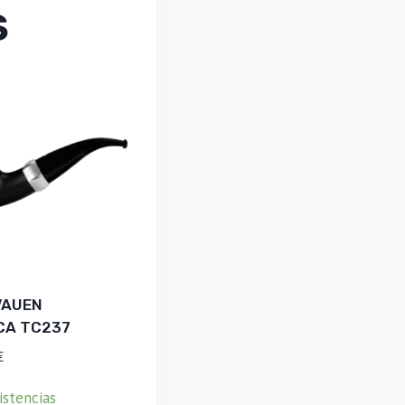
S
VAUEN
CA TC237
€
istencias