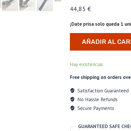
44,85
€
¡Date prisa solo queda 1 un
Pipa
AÑADIR AL CAR
Szabo
collection
n
Hay existencias
9
cantidad
Free shipping on orders ove
Satisfaction Guaranteed
No Hassle Refunds
Secure Payments
GUARANTEED SAFE CH