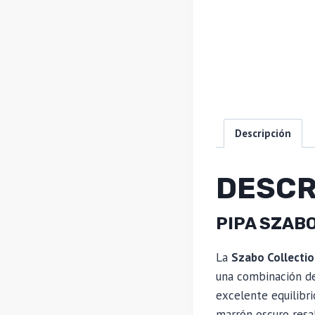
Descripción
DESCR
PIPA SZAB
La
Szabo Collecti
una combinación de
excelente equilibr
marrón oscuro resal