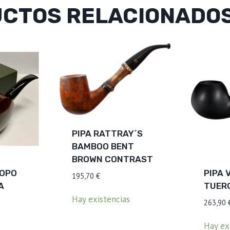
CTOS RELACIONADO
PIPA RATTRAY´S
BAMBOO BENT
BROWN CONTRAST
COPO
PIPA 
195,70
€
A
TUER
Hay existencias
263,90
Hay ex