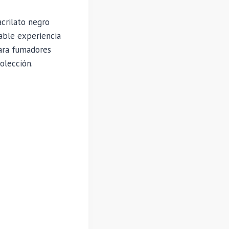
crilato negro
dable experiencia
para fumadores
olección.