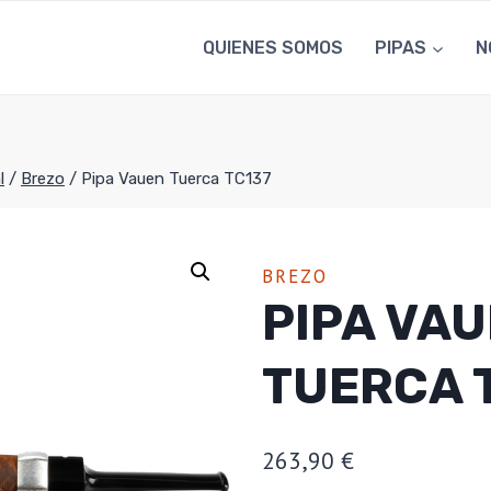
QUIENES SOMOS
PIPAS
N
l
/
Brezo
/
Pipa Vauen Tuerca TC137
BREZO
PIPA VA
TUERCA 
263,90
€