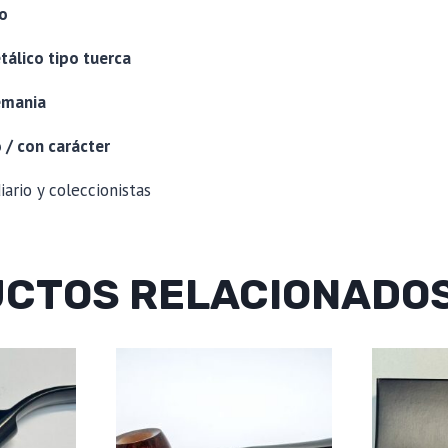
co
tálico tipo tuerca
emania
/ con carácter
iario y coleccionistas
CTOS RELACIONADO