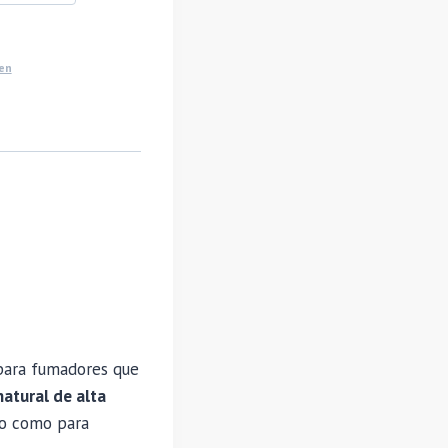
en
 para fumadores que
natural de alta
rio como para