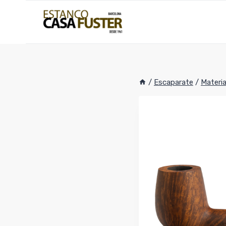
Saltar
al
contenido
/
Escaparate
/
Materia