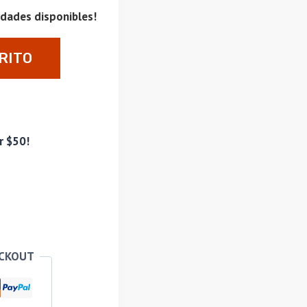
idades disponibles!
RITO
r $50!
ECKOUT