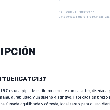
SKU:
VAUENTUERCATC137
Categorías:
Billiard
,
Brezo
,
Pipas
,
Vau
IPCIÓN
N TUERCA TC137
C137
es una pipa de estilo moderno y con carácter, diseñada
mana, durabilidad y un diseño distintivo
. Fabricada en
brezo 
 una fumada equilibrada y cómoda, ideal tanto para el uso dia