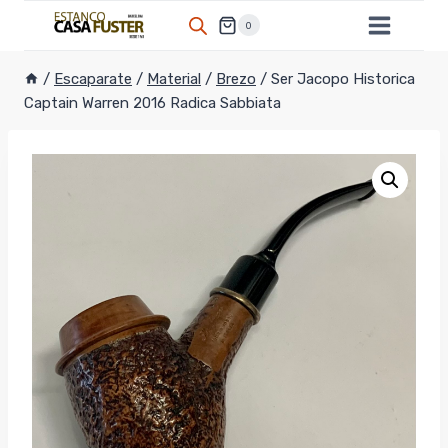
Saltar
0
al
contenido
/
Escaparate
/
Material
/
Brezo
/
Ser Jacopo Historica
Captain Warren 2016 Radica Sabbiata