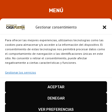
MENÚ
Quienes somos
Gestionar consentimiento
ALTER
Pipas
MENÚ
Para ofrecer las mejores experiencias, utilizamos tecnologías como las
HIJO
Novedades
cookies para almacenar y/o acceder a la información del dispositivo. El
consentimiento de estas tecnologías nos permitirá procesar datos como
el comportamiento de navegación o las identificaciones únicas en este
ALTER
Escaparate
sitio. No consentir o retirar el consentimiento, puede afectar
MENÚ
negativamente a ciertas características y funciones.
HIJO
Gestionar los servicios
ACEPTAR
Estanco Casa Fuster - Barcelona © 2026
Disseny i configuració
igualada.online
-
DENEGAR
conten.blog
VER PREFERENCIAS