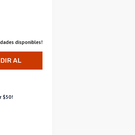
idades disponibles!
DIR AL
RRITO
r $50!