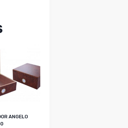
S
DOR ANGELO
60