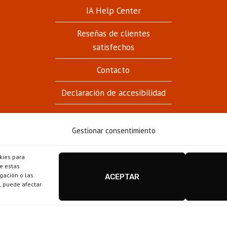
HIJO
IA Help Center
Reseñas de clientes
satisfechos
Contacto
Declaración de accesibilidad
Gestionar consentimiento
kies para
Estanco Casa Fuster - Barcelona © 2026
e estas
gación o las
ACEPTAR
Disseny i configuració
igualada.online
-
o, puede afectar
conten.blog