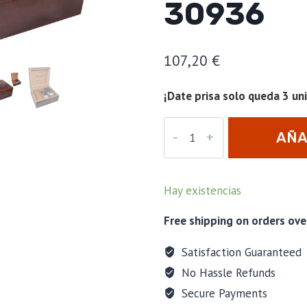
30936
107,20
€
¡Date prisa solo queda 3 un
Set
AÑA
Humidor
T.D
CA
+
Hay existencias
accesorios
30936
Free shipping on orders ove
cantidad
Satisfaction Guaranteed
No Hassle Refunds
Secure Payments