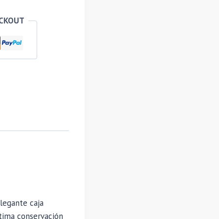
ECKOUT
elegante caja
tima conservación