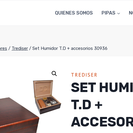
QUIENES SOMOS
PIPAS
N
res
/
Trediser
/
Set Humidor T.D + accesorios 30936
TREDISER
SET HUM
T.D +
ACCESOR