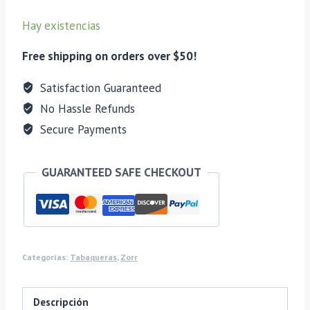
CARRITO
Mini
Hay existencias
Couper
cantidad
Free shipping on orders over $50!
Satisfaction Guaranteed
No Hassle Refunds
Secure Payments
GUARANTEED SAFE CHECKOUT
Categorías:
Tabaqueras
,
Zorr
Descripción