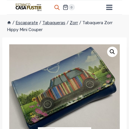
Saltar
0
al
contenido
/
Escaparate
/
Tabaqueras
/
Zorr
/
Tabaquera Zorr
Hippy Mini Couper