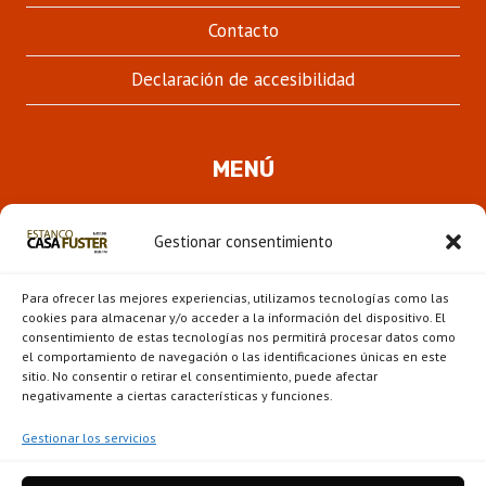
Contacto
Declaración de accesibilidad
MENÚ
Quienes somos
Gestionar consentimiento
ALTER
Pipas
MENÚ
Para ofrecer las mejores experiencias, utilizamos tecnologías como las
HIJO
Novedades
cookies para almacenar y/o acceder a la información del dispositivo. El
consentimiento de estas tecnologías nos permitirá procesar datos como
el comportamiento de navegación o las identificaciones únicas en este
ALTER
Escaparate
sitio. No consentir o retirar el consentimiento, puede afectar
MENÚ
negativamente a ciertas características y funciones.
HIJO
Gestionar los servicios