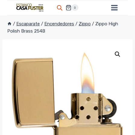
Saltar
0
al
contenido
/
Escaparate
/
Encendedores
/
Zippo
/
Zippo High
Polish Brass 254B