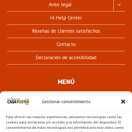
ALTER
Aviso legal
MENÚ
HIJO
IA Help Center
Reseñas de clientes satisfechos
Contacto
Declaración de accesibilidad
MENÚ
Quienes somos
Gestionar consentimiento
ALTER
Pipas
MENÚ
Para ofrecer las mejores experiencias, utilizamos tecnologías como las
HIJO
Novedades
cookies para almacenar y/o acceder a la información del dispositivo. El
consentimiento de estas tecnologías nos permitirá procesar datos como