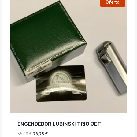
¡Oferta!
ENCENDEDOR LUBINSKI TRIO JET
El
El
35,00
€
26,25
€