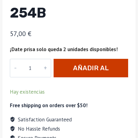
254B
57,00
€
¡Date prisa solo queda 2 unidades disponibles!
Zippo
AÑADIR AL
High
Polish
CARRITO
Brass
Hay existencias
254B
cantidad
Free shipping on orders over $50!
Satisfaction Guaranteed
No Hassle Refunds