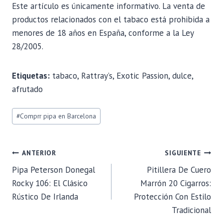
Este artículo es únicamente informativo. La venta de
productos relacionados con el tabaco está prohibida a
menores de 18 años en España, conforme a la Ley
28/2005.
Etiquetas:
tabaco, Rattray’s, Exotic Passion, dulce,
afrutado
Etiquetas
#
Comprr pipa en Barcelona
de
la
entrada:
NAVEGACIÓN
ANTERIOR
SIGUIENTE
Pipa Peterson Donegal
Pitillera De Cuero
DE
Rocky 106: El Clásico
Marrón 20 Cigarros:
Rústico De Irlanda
Protección Con Estilo
ENTRADAS
Tradicional