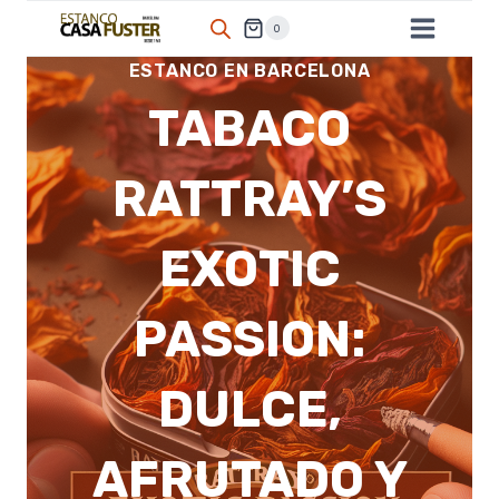
Saltar
0
al
ESTANCO EN BARCELONA
contenido
TABACO
RATTRAY’S
EXOTIC
PASSION:
DULCE,
AFRUTADO Y