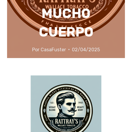
MUCHO
CUERPO
Por
CasaFuster
02/04/2025