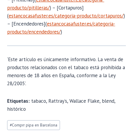
producto/pitilleras/
) – [Cortapuros]
(
estancocasafuster.es/categoria-producto/cortapuros/
)
– [Encendedores](
estancocasafuster.es/categoria-
producto/encendedores/
)
‘Este artículo es únicamente informativo. La venta de
productos relacionados con el tabaco está prohibida a
menores de 18 años en España, conforme a la Ley
28/2005’.
Etiquetas:
tabaco, Rattray’s, Wallace Flake, blend,
histórico
Etiquetas
#
Comprr pipa en Barcelona
de