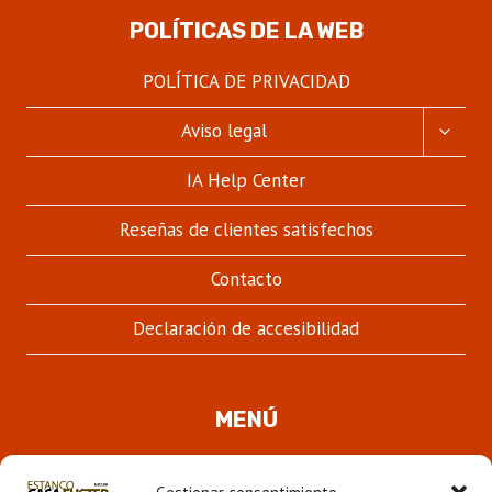
POLÍTICAS DE LA WEB
POLÍTICA DE PRIVACIDAD
ALTER
Aviso legal
MENÚ
HIJO
IA Help Center
Reseñas de clientes satisfechos
Contacto
Declaración de accesibilidad
MENÚ
Quienes somos