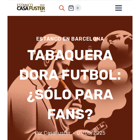
Saltar
0
al
contenido
ESTANCO EN BARCELONA
TABAQUERA
DORA FUTBOL:
¿SÓLO PARA
FANS?
Por
CasaFuster
01/05/2025