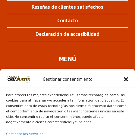
Reseñas de clientes satisfechos
Contacto
Declaración de accesibilidad
MENÚ
Quienes somos
Gestionar consentimiento
ALTER
Pipas
MENÚ
Para ofrecer las mejores experiencias, utilizamos tecnologías como las
HIJO
Novedades
cookies para almacenar y/o acceder a la información del dispositivo. El
consentimiento de estas tecnologías nos permitirá procesar datos como
el comportamiento de navegación o las identificaciones únicas en este
ALTER
Escaparate
sitio. No consentir o retirar el consentimiento, puede afectar
MENÚ
negativamente a ciertas características y funciones.
HIJO
Gestionar los servicios