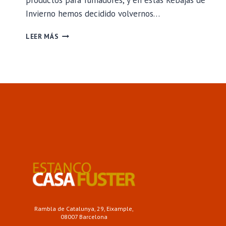
productos para fumadores, y en estas Rebajas de
Invierno hemos decidido volvernos…
¡REBAJAS
LEER MÁS
EN
ESTANCO
CASA
FUSTER!
25%
DE
DESCUENTO
EN
TODOS
NUESTROS
PRODUCTOS
PARA
FUMADORES
Rambla de Catalunya, 29, Eixample,
08007 Barcelona