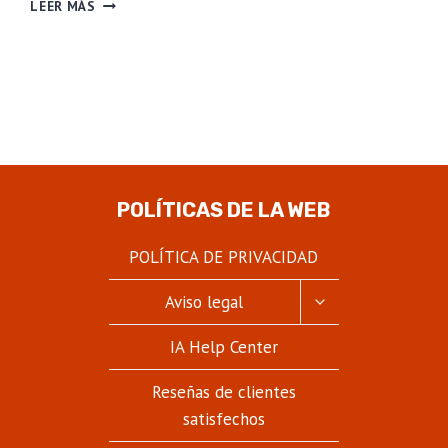
LOS
LEER MÁS
ACCESORIOS
ESENCIALES
PARA
LOS
FUMADORES.
POLÍTICAS DE LA WEB
POLÍTICA DE PRIVACIDAD
ALTERNAR
Aviso legal
MENÚ
HIJO
IA Help Center
Reseñas de clientes
satisfechos