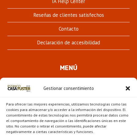
IA Help Center
Reseñas de clientes satisfechos
Contacto
Declaración de accesibilidad
MENÚ
Quienes somos
Gestionar consentimiento
ALTER
Pipas
MENÚ
Para ofrecer las mejores experiencias, utilizamos tecnologías como las
HIJO
Novedades
cookies para almacenar y/o acceder a la información del dispositivo. El
consentimiento de estas tecnologías nos permitirá procesar datos como
el comportamiento de navegación o las identificaciones únicas en este
ALTER
Escaparate
sitio. No consentir o retirar el consentimiento, puede afectar
MENÚ
negativamente a ciertas características y funciones.
HIJO