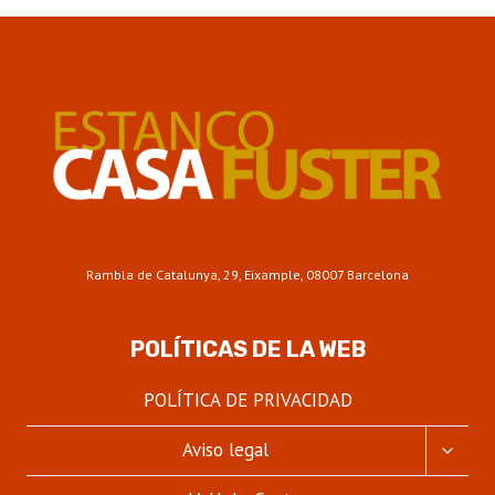
AUTÉNTICO
DE
FUMAR:
EXPLORANDO
EL
MUNDO
DEL
TABACO
DE
LIAR
Rambla de Catalunya, 29, Eixample, 08007 Barcelona
POLÍTICAS DE LA WEB
POLÍTICA DE PRIVACIDAD
ALTER
Aviso legal
MENÚ
HIJO