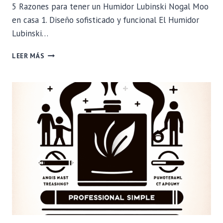
5 Razones para tener un Humidor Lubinski Nogal Moo
en casa 1. Diseño sofisticado y funcional El Humidor
Lubinski…
5
LEER MÁS
RAZONES
PARA
TENER
UN
HUMIDOR
LUBINSKI
NOGAL
MOO
EN
CASA