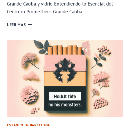
Grande Caoba y vidrio Entendiendo lo Esencial del
Cenicero Prometheus Grande Caoba…
ERRORES
LEER MÁS
COMUNES
AL
ELEGIR
UN
CENICERO
PROMETHEUS
GRANDE
CAOBA
Y
VIDRIO
ESTANCO EN BARCELONA