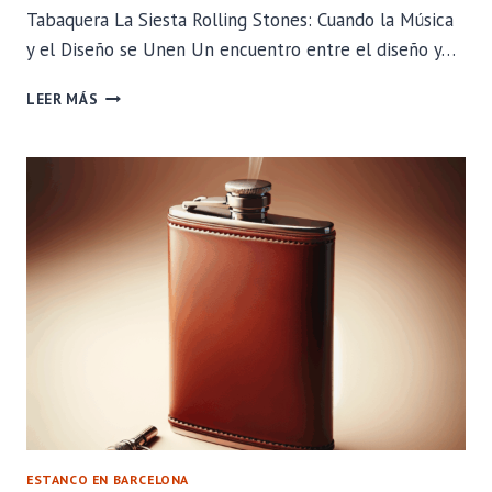
Tabaquera La Siesta Rolling Stones: Cuando la Música
y el Diseño se Unen Un encuentro entre el diseño y…
TABAQUERA
LEER MÁS
LA
SIESTA
ROLLING
STONES:
CUANDO
LA
MÚSICA
Y
EL
DISEÑO
SE
UNEN
ESTANCO EN BARCELONA