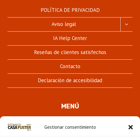
POLÍTICA DE PRIVACIDAD
ALTER
Aviso legal
MENÚ
HIJO
IA Help Center
Reseñas de clientes satisfechos
Contacto
Declaración de accesibilidad
MENÚ
Quienes somos
Gestionar consentimiento
ALTER
Pipas
MENÚ